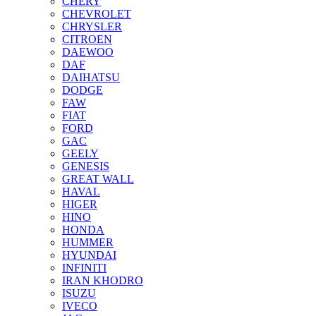
CHERY
CHEVROLET
CHRYSLER
CITROEN
DAEWOO
DAF
DAIHATSU
DODGE
FAW
FIAT
FORD
GAC
GEELY
GENESIS
GREAT WALL
HAVAL
HIGER
HINO
HONDA
HUMMER
HYUNDAI
INFINITI
IRAN KHODRO
ISUZU
IVECO