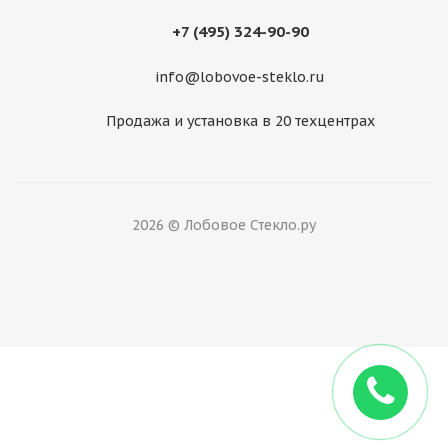
AUDI A6 (C5) 4D Sedan [кроме V8 4,2L] 02.1997-
04.2004
+7 (495) 324-90-90
info@lobovoe-steklo.ru
Много
7 000
₽
Продажа и установка в 20 техцентрах
2026 © Лобовое Стекло.ру
Audi A6 5D Avant (97-04) / 5D Allroad Quattro (00-04)
LEMSON 1473*922