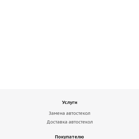
Audi A6(С6) 4D Sedan (04-10) / 5D Est (05-11) / 5D
Allroad Quattro (06-) (дд+vin) 2004- LEMSON
Много
4 900
₽
Услуги
Замена автостекол
Доставка автостекол
Покупателю