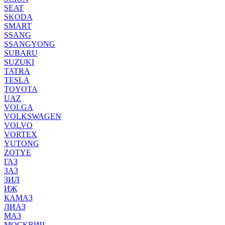
SEAT
SKODA
SMART
SSANG
SSANGYONG
SUBARU
SUZUKI
TATRA
TESLA
TOYOTA
UAZ
VOLGA
VOLKSWAGEN
VOLVO
VORTEX
YUTONG
ZOTYE
ГАЗ
ЗАЗ
ЗИЛ
ИЖ
КАМАЗ
ЛИАЗ
МАЗ
МОСКВИЧ