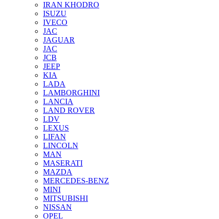
IRAN KHODRO
ISUZU
IVECO
JAC
JAGUAR
JAС
JCB
JEEP
KIA
LADA
LAMBORGHINI
LANCIA
LAND ROVER
LDV
LEXUS
LIFAN
LINCOLN
MAN
MASERATI
MAZDA
MERCEDES-BENZ
MINI
MITSUBISHI
NISSAN
OPEL