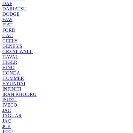
DAF
DAIHATSU
DODGE
FAW
FIAT
FORD
GAC
GEELY
GENESIS
GREAT WALL
HAVAL
HIGER
HINO
HONDA
HUMMER
HYUNDAI
INFINITI
IRAN KHODRO
ISUZU
IVECO
JAC
JAGUAR
JAС
JCB
JEEP