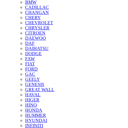
BMW
CADILLAC
CHANGAN
CHERY
CHEVROLET
CHRYSLER
CITROEN
DAEWOO
DAF
DAIHATSU
DODGE
FAW
FIAT
FORD
GAC
GEELY
GENESIS
GREAT WALL
HAVAL
HIGER
HINO
HONDA
HUMMER
HYUNDAI
INFINITI