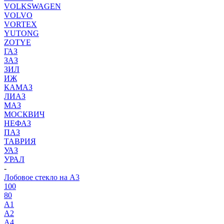
VOLKSWAGEN
VOLVO
VORTEX
YUTONG
ZOTYE
ГАЗ
ЗАЗ
ЗИЛ
ИЖ
КАМАЗ
ЛИАЗ
МАЗ
МОСКВИЧ
НЕФАЗ
ПАЗ
ТАВРИЯ
УАЗ
УРАЛ
-
Лобовое стекло на A3
100
80
A1
A2
A4