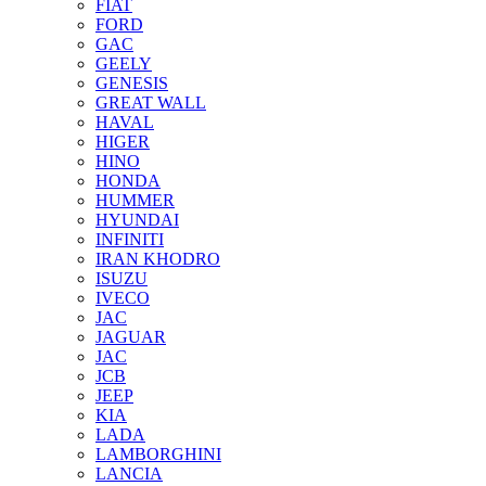
FIAT
FORD
GAC
GEELY
GENESIS
GREAT WALL
HAVAL
HIGER
HINO
HONDA
HUMMER
HYUNDAI
INFINITI
IRAN KHODRO
ISUZU
IVECO
JAC
JAGUAR
JAС
JCB
JEEP
KIA
LADA
LAMBORGHINI
LANCIA