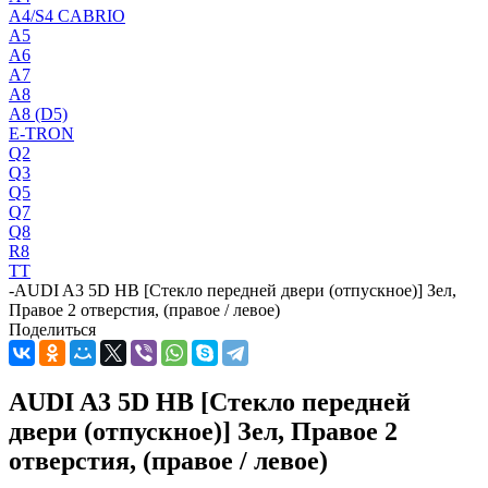
A4/S4 CABRIO
A5
A6
A7
A8
A8 (D5)
E-TRON
Q2
Q3
Q5
Q7
Q8
R8
TT
-
AUDI A3 5D HB [Стекло передней двери (отпускное)] Зел,
Правое 2 отверстия, (правое / левое)
Поделиться
AUDI A3 5D HB [Стекло передней
двери (отпускное)] Зел, Правое 2
отверстия, (правое / левое)