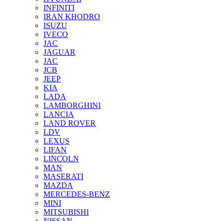
INFINITI
IRAN KHODRO
ISUZU
IVECO
JAC
JAGUAR
JAС
JCB
JEEP
KIA
LADA
LAMBORGHINI
LANCIA
LAND ROVER
LDV
LEXUS
LIFAN
LINCOLN
MAN
MASERATI
MAZDA
MERCEDES-BENZ
MINI
MITSUBISHI
NISSAN