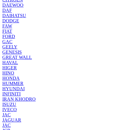
DAEWOO
DAF
DAIHATSU
DODGE
FAW
FIAT
FORD
GAC
GEELY
GENESIS
GREAT WALL
HAVAL
HIGER
HINO
HONDA
HUMMER
HYUNDAI
INFINITI
IRAN KHODRO
ISUZU
IVECO
JAC
JAGUAR
JAС