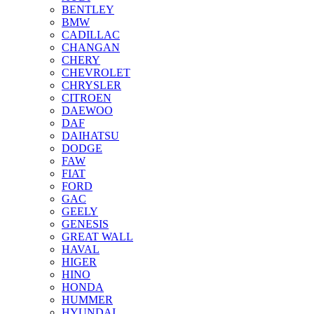
BENTLEY
BMW
CADILLAC
CHANGAN
CHERY
CHEVROLET
CHRYSLER
CITROEN
DAEWOO
DAF
DAIHATSU
DODGE
FAW
FIAT
FORD
GAC
GEELY
GENESIS
GREAT WALL
HAVAL
HIGER
HINO
HONDA
HUMMER
HYUNDAI