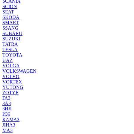
SCANIA
SCION
SEAT
SKODA
SMART
SSANG
SUBARU
SUZUKI
TATRA
TESLA
TOYOTA
UAZ
VOLGA
VOLKSWAGEN
VOLVO
VORTEX
YUTONG
ZOTYE
ГАЗ
ЗАЗ
ЗИЛ
ИЖ
КАМАЗ
ЛИАЗ
МАЗ