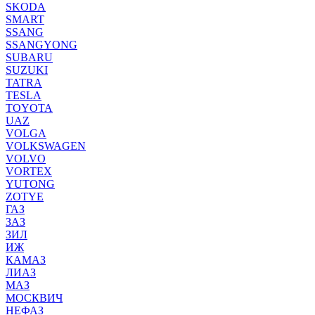
SKODA
SMART
SSANG
SSANGYONG
SUBARU
SUZUKI
TATRA
TESLA
TOYOTA
UAZ
VOLGA
VOLKSWAGEN
VOLVO
VORTEX
YUTONG
ZOTYE
ГАЗ
ЗАЗ
ЗИЛ
ИЖ
КАМАЗ
ЛИАЗ
МАЗ
МОСКВИЧ
НЕФАЗ