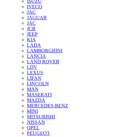
ISUZU
IVECO
JAC
JAGUAR
JAС
JCB
JEEP
KIA
LADA
LAMBORGHINI
LANCIA
LAND ROVER
LDV
LEXUS
LIFAN
LINCOLN
MAN
MASERATI
MAZDA
MERCEDES-BENZ
MINI
MITSUBISHI
NISSAN
OPEL
PEUGEOT