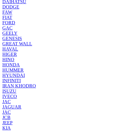
DAIHATSU
DODGE
FAW
FIAT
FORD
GAC
GEELY
GENESIS
GREAT WALL
HAVAL
HIGER
HINO
HONDA
HUMMER
HYUNDAI
INFINITI
IRAN KHODRO
ISUZU
IVECO
JAC
JAGUAR
JAС
JCB
JEEP
KIA