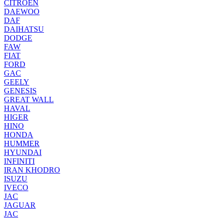
CITROEN
DAEWOO
DAF
DAIHATSU
DODGE
FAW
FIAT
FORD
GAC
GEELY
GENESIS
GREAT WALL
HAVAL
HIGER
HINO
HONDA
HUMMER
HYUNDAI
INFINITI
IRAN KHODRO
ISUZU
IVECO
JAC
JAGUAR
JAС