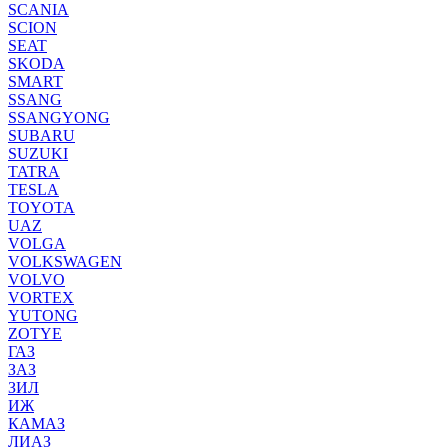
SCANIA
SCION
SEAT
SKODA
SMART
SSANG
SSANGYONG
SUBARU
SUZUKI
TATRA
TESLA
TOYOTA
UAZ
VOLGA
VOLKSWAGEN
VOLVO
VORTEX
YUTONG
ZOTYE
ГАЗ
ЗАЗ
ЗИЛ
ИЖ
КАМАЗ
ЛИАЗ