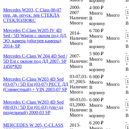
В
корзину
-
2000-
4 000
₽
Mercedes W203, C Class 00-07
2007
Много
пер. дв. опуск. лев СТЕКЛА
Много
Наличие:
+
В
СТЕКЛОЛЮКС
Много
В
корзину
-
Mercedes C-Class W205 IV 4D
6 700
₽
2014-
Sed / 5D Wagon с окном под ДД,
Много
Наличие:
Много
ЭО, камера (обогрев камеры)
+
В
Много
2014- SP
В
корзину
-
5 900
₽
Mercedes C-Class W 204 4D Sed /
2007-
Много
5D Est с окном под ДД 2007- SP
Наличие:
Много
+
В
1450*820
Много
В
корзину
-
03-07,03-
6 000
₽
Mercedes C-Class W203 4D Sed
07,2003-
Много
(03-07) / 5D Est (03-07) РЕСТ. ДД
Много
Наличие:
+
В
(Совместный) + VIN 2003-07 SP
Много
В
корзину
-
00-03,01-
6 000
₽
Mercedes C-Class W203 4D Sed
03,2000-
Много
(00-03) / 5D Est (01-03) (vin+дд
Много
Наличие:
+
В
раздельный) 2000-03 SP
Много
В
корзину
-
6 200
₽
MERCEDES W 205, C-CLASS
2013-
Много