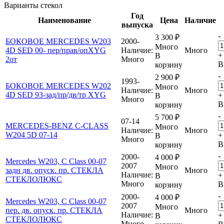
Варианты стекол
Год
Наименование
Цена
Наличие
выпуска
-
3 300
₽
БОКОВОЕ MERCEDES W203
2000-
Много
4D SED 00- пер/прав/опXYG
Наличие:
Много
+
В
2от
Много
В
корзину
-
2 900
₽
1993-
БОКОВОЕ MERCEDES W202
Много
Наличие:
Много
4D SED 93-зад/пр/дв/тр XYG
+
В
Много
В
корзину
-
5 700
₽
07-14
MERCEDES-BENZ C-CLASS
Много
Наличие:
Много
W204 5D 07-14
+
В
Много
В
корзину
-
2000-
4 000
₽
Mercedes W203, C Class 00-07
2007
Много
задн дв. опуск. пр. СТЕКЛА
Много
Наличие:
+
В
СТЕКЛОЛЮКС
Много
В
корзину
-
2000-
4 000
₽
Mercedes W203, C Class 00-07
2007
Много
пер. дв. опуск. пр. СТЕКЛА
Много
Наличие:
+
В
СТЕКЛОЛЮКС
Много