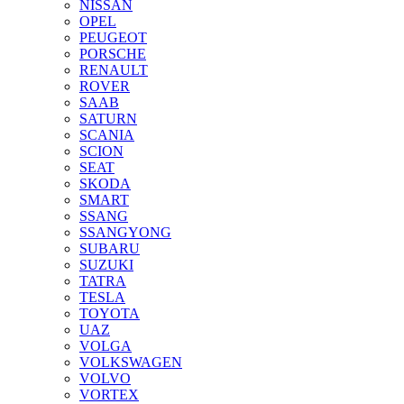
NISSAN
OPEL
PEUGEOT
PORSCHE
RENAULT
ROVER
SAAB
SATURN
SCANIA
SCION
SEAT
SKODA
SMART
SSANG
SSANGYONG
SUBARU
SUZUKI
TATRA
TESLA
TOYOTA
UAZ
VOLGA
VOLKSWAGEN
VOLVO
VORTEX