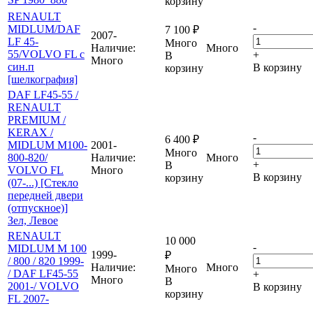
корзину
RENAULT
-
MIDLUM/DAF
7 100
₽
2007-
LF 45-
Много
Наличие:
Много
55/VOLVO FL с
+
В
Много
син.п
В корзину
корзину
[шелкография]
DAF LF45-55 /
RENAULT
PREMIUM /
KERAX /
-
6 400
₽
MIDLUM M100-
2001-
Много
800-820/
Наличие:
Много
+
В
VOLVO FL
Много
В корзину
корзину
(07-...) [Стекло
передней двери
(отпускное)]
Зел, Левое
RENAULT
10 000
-
MIDLUM M 100
1999-
₽
/ 800 / 820 1999-
Наличие:
Много
Много
/ DAF LF45-55
+
Много
В
2001-/ VOLVO
В корзину
корзину
FL 2007-