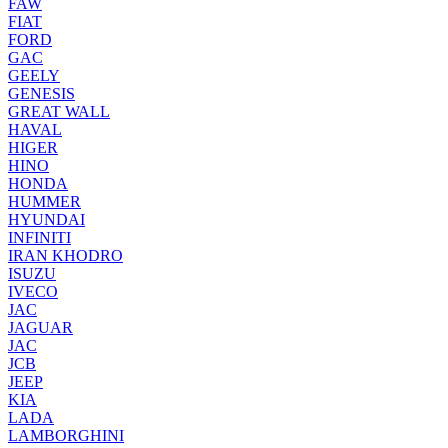
FAW
FIAT
FORD
GAC
GEELY
GENESIS
GREAT WALL
HAVAL
HIGER
HINO
HONDA
HUMMER
HYUNDAI
INFINITI
IRAN KHODRO
ISUZU
IVECO
JAC
JAGUAR
JAС
JCB
JEEP
KIA
LADA
LAMBORGHINI