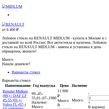
от
6 400
₽
Лобовое стекло на RENAULT MIDLUM - купить в Москве и с
доставкой по всей России. Все автостекла в наличии. Лобовое
стекло на RENAULT MIDLUM - замена и установка в день
обращения, звоните!
Много
Нашли дешевле?
Варианты стекол
Варианты стекол
Наименование
Год выпуска
Цена
Наличие
11 900
Renalut Midlum
-
99-,45-
(99-) / DAF LF
₽
55,01-,07-,1980
45-55 (01-) /
Много
Много
Наличие:
+
Volvo FL (07-)
В
Много
В корзину
SP 1980*880