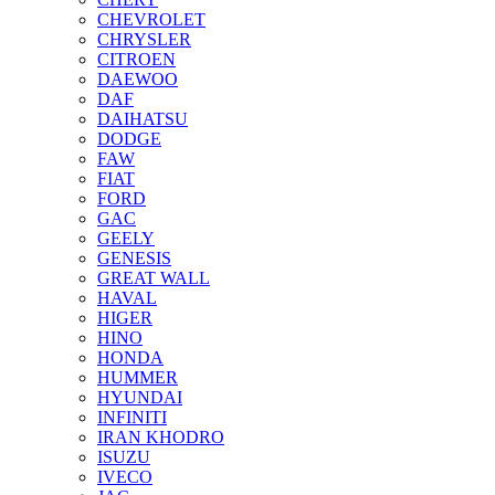
CHEVROLET
CHRYSLER
CITROEN
DAEWOO
DAF
DAIHATSU
DODGE
FAW
FIAT
FORD
GAC
GEELY
GENESIS
GREAT WALL
HAVAL
HIGER
HINO
HONDA
HUMMER
HYUNDAI
INFINITI
IRAN KHODRO
ISUZU
IVECO