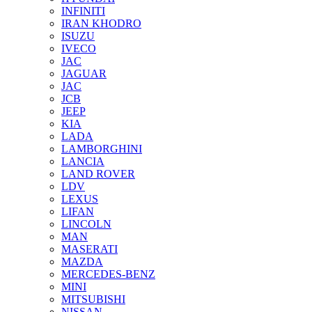
INFINITI
IRAN KHODRO
ISUZU
IVECO
JAC
JAGUAR
JAС
JCB
JEEP
KIA
LADA
LAMBORGHINI
LANCIA
LAND ROVER
LDV
LEXUS
LIFAN
LINCOLN
MAN
MASERATI
MAZDA
MERCEDES-BENZ
MINI
MITSUBISHI
NISSAN