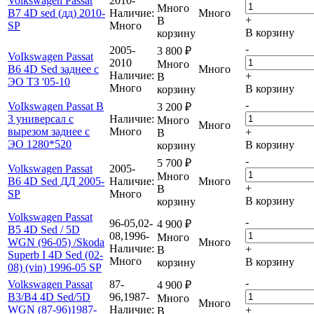
Volkswagen Passat
2010-
Много
B7 4D sed (дд) 2010-
Наличие:
Много
+
В
SP
Много
В корзину
корзину
-
2005-
3 800
₽
VoIkswagen Passat
2010
Много
B6 4D Sed заднее с
Много
Наличие:
+
В
ЭО ТЗ '05-10
Много
В корзину
корзину
-
VoIkswagen Passat B
3 200
₽
3 универсал с
Наличие:
Много
Много
вырезом заднее с
Много
+
В
ЭО 1280*520
В корзину
корзину
-
5 700
₽
Volkswagen Passat
2005-
Много
B6 4D Sed ДД 2005-
Наличие:
Много
+
В
SP
Много
В корзину
корзину
Volkswagen Passat
-
96-05,02-
4 900
₽
B5 4D Sed / 5D
08,1996-
Много
WGN (96-05) /Skoda
Много
Наличие:
+
В
Superb I 4D Sed (02-
Много
В корзину
корзину
08) (vin) 1996-05 SP
-
Volkswagen Passat
87-
4 900
₽
B3/B4 4D Sed/5D
96,1987-
Много
Много
WGN (87-96)1987-
Наличие:
+
В