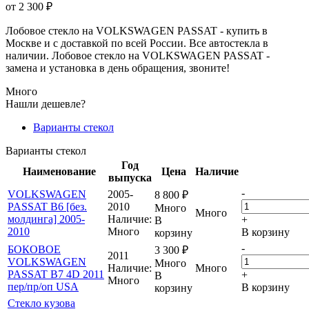
от
2 300
₽
Лобовое стекло на VOLKSWAGEN PASSAT - купить в
Москве и с доставкой по всей России. Все автостекла в
наличии. Лобовое стекло на VOLKSWAGEN PASSAT -
замена и установка в день обращения, звоните!
Много
Нашли дешевле?
Варианты стекол
Варианты стекол
Год
Наименование
Цена
Наличие
выпуска
-
VOLKSWAGEN
2005-
8 800
₽
PASSAT B6 [без.
2010
Много
Много
молдинга] 2005-
Наличие:
+
В
2010
Много
В корзину
корзину
-
БОКОВОЕ
3 300
₽
2011
VOLKSWAGEN
Много
Наличие:
Много
PASSAT B7 4D 2011
+
В
Много
пер/пр/оп USA
В корзину
корзину
Стекло кузова