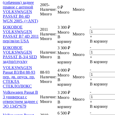
(собачник) заднее
2005-
правое с антеной
0
₽
Наличие:
Много
VOLKSWAGEN
Много
Много
PASSAT B6 4D
WGN 2005- (+ANT)
-
БОКОВОЕ
3 300
₽
2011
VOLKSWAGEN
Много
Наличие:
Много
PASSAT B7 4D 2011
+
В
Много
пер/лв/оп USA
В корзину
корзину
-
БОКОВОЕ
3 300
₽
VOLKSWAGEN
Наличие:
Много
Много
PASSAT B-3/4 SED
Много
+
В
зад/пр/глух/ку
В корзину
корзину
VOLKSWAGEN
-
4 000
₽
Passat B3/В4 88-93
88-93
Много
пер. дв. опуск. пр.
Наличие:
Много
+
В
СТЕКЛА
Много
В корзину
корзину
СТЕКЛОЛЮКС
-
VoIkswagen Passat B
3 200
₽
3 универсал с
Наличие:
Много
Много
отверстием заднее с
Много
+
В
ЭО 1345*679
В корзину
корзину
-
6 500
₽