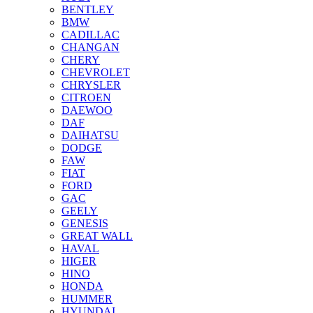
BENTLEY
BMW
CADILLAC
CHANGAN
CHERY
CHEVROLET
CHRYSLER
CITROEN
DAEWOO
DAF
DAIHATSU
DODGE
FAW
FIAT
FORD
GAC
GEELY
GENESIS
GREAT WALL
HAVAL
HIGER
HINO
HONDA
HUMMER
HYUNDAI