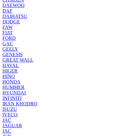
DAEWOO
DAF
DAIHATSU
DODGE
FAW
FIAT
FORD
GAC
GEELY
GENESIS
GREAT WALL
HAVAL
HIGER
HINO
HONDA
HUMMER
HYUNDAI
INFINITI
IRAN KHODRO
ISUZU
IVECO
JAC
JAGUAR
JAС