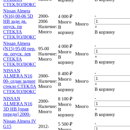
СТЕКЛОЛЮКС
Nissan Almera
-
(N16) 00-06 5D
2000-
4 000
₽
HB задн дв.
2006
Много
Много
опуск. пр
Наличие:
+
В
СТЕКЛА
Много
В корзину
корзину
СТЕКЛОЛЮКС
Nissan Almera
-
4 000
₽
(N15) 95-00 пер.
95-00
Много
дв. опуск. лев
Наличие:
Много
+
В
СТЕКЛА
Много
В корзину
корзину
СТЕКЛОЛЮКС
NISSAN
-
8 400
₽
ALMERA N16
2000-
Много
00- седан заднее
Наличие:
Много
+
В
стекло СТЕКЛА
Много
В корзину
корзину
СТЕКЛОЛЮКС
-
NISSAN
8 100
₽
2000-
ALMERA N16
Много
Наличие:
Много
3D HB [прав
+
В
Много
передн] 2000-
В корзину
корзину
Nissan Almera IV
-
5 500
₽
G15
2012-
Много