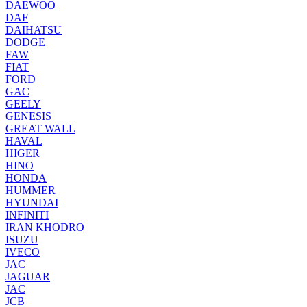
DAEWOO
DAF
DAIHATSU
DODGE
FAW
FIAT
FORD
GAC
GEELY
GENESIS
GREAT WALL
HAVAL
HIGER
HINO
HONDA
HUMMER
HYUNDAI
INFINITI
IRAN KHODRO
ISUZU
IVECO
JAC
JAGUAR
JAС
JCB