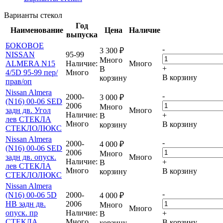
Варианты стекол
Год
Наименование
Цена
Наличие
выпуска
БОКОВОЕ
-
3 300
₽
NISSAN
95-99
Много
ALMERA N15
Наличие:
Много
+
В
4/5D 95-99 пер/
Много
В корзину
корзину
прав/оп
Nissan Almera
-
2000-
3 000
₽
(N16) 00-06 SED
2006
Много
задн дв. Угол
Много
Наличие:
+
В
лев СТЕКЛА
Много
В корзину
корзину
СТЕКЛОЛЮКС
Nissan Almera
-
2000-
4 000
₽
(N16) 00-06 SED
2006
Много
задн дв. опуск.
Много
Наличие:
+
В
лев СТЕКЛА
Много
В корзину
корзину
СТЕКЛОЛЮКС
Nissan Almera
-
(N16) 00-06 5D
2000-
4 000
₽
HB задн дв.
2006
Много
Много
опуск. пр
Наличие:
+
В
СТЕКЛА
Много
В корзину
корзину