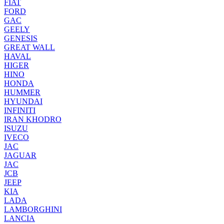
FIAT
FORD
GAC
GEELY
GENESIS
GREAT WALL
HAVAL
HIGER
HINO
HONDA
HUMMER
HYUNDAI
INFINITI
IRAN KHODRO
ISUZU
IVECO
JAC
JAGUAR
JAС
JCB
JEEP
KIA
LADA
LAMBORGHINI
LANCIA