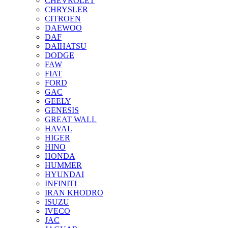
CHEVROLET
CHRYSLER
CITROEN
DAEWOO
DAF
DAIHATSU
DODGE
FAW
FIAT
FORD
GAC
GEELY
GENESIS
GREAT WALL
HAVAL
HIGER
HINO
HONDA
HUMMER
HYUNDAI
INFINITI
IRAN KHODRO
ISUZU
IVECO
JAC