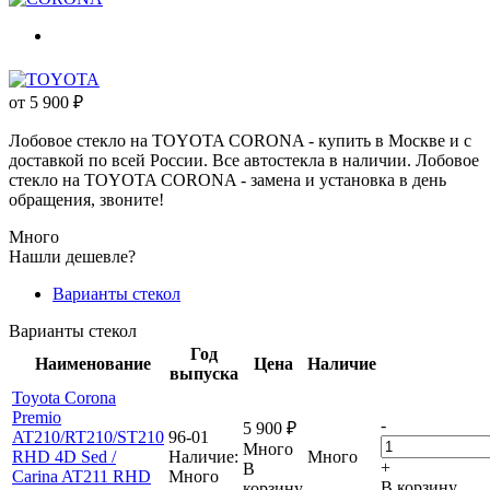
от
5 900
₽
Лобовое стекло на TOYOTA CORONA - купить в Москве и с
доставкой по всей России. Все автостекла в наличии. Лобовое
стекло на TOYOTA CORONA - замена и установка в день
обращения, звоните!
Много
Нашли дешевле?
Варианты стекол
Варианты стекол
Год
Наименование
Цена
Наличие
выпуска
Toyota Corona
Premio
-
5 900
₽
AT210/RT210/ST210
96-01
Много
RHD 4D Sed /
Наличие:
Много
+
В
Carina AT211 RHD
Много
В корзину
корзину