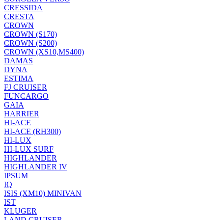
CRESSIDA
CRESTA
CROWN
CROWN (S170)
CROWN (S200)
CROWN (XS10,MS400)
DAMAS
DYNA
ESTIMA
FJ CRUISER
FUNCARGO
GAIA
HARRIER
HI-ACE
HI-ACE (RH300)
HI-LUX
HI-LUX SURF
HIGHLANDER
HIGHLANDER IV
IPSUM
IQ
ISIS (XM10) MINIVAN
IST
KLUGER
LAND CRUISER