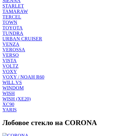
SIENNA
STARLET
TAMARAW
TERCEL
TOWN
TOYOTA
TUNDRA
URBAN CRUISER
VENZA
VEROSSA
VERSO
VISTA
VOLTZ
VOXY
VOXY / NOAH R60
WILL VS
WINDOM
WISH
WISH (XE20)
XC90
YARIS
Лобовое стекло на CORONA