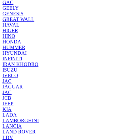
GAC
GEELY
GENESIS
GREAT WALL
HAVAL
HIGER
HINO
HONDA
HUMMER
HYUNDAI
INFINITI
IRAN KHODRO
ISUZU
IVECO
JAC
JAGUAR
JAС
JCB
JEEP
KIA
LADA
LAMBORGHINI
LANCIA
LAND ROVER
LDV