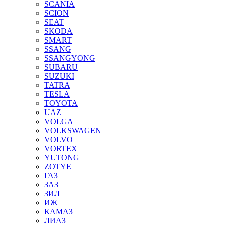
SCANIA
SCION
SEAT
SKODA
SMART
SSANG
SSANGYONG
SUBARU
SUZUKI
TATRA
TESLA
TOYOTA
UAZ
VOLGA
VOLKSWAGEN
VOLVO
VORTEX
YUTONG
ZOTYE
ГАЗ
ЗАЗ
ЗИЛ
ИЖ
КАМАЗ
ЛИАЗ