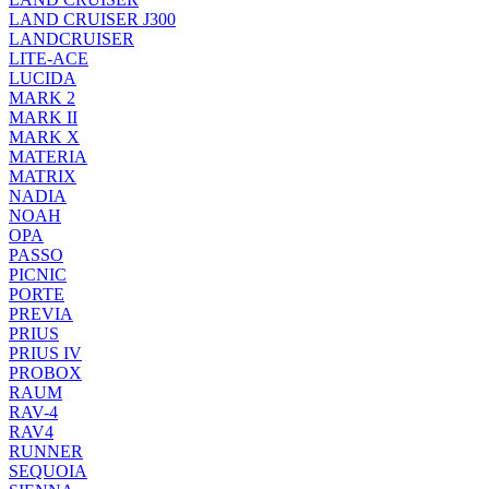
LAND CRUISER J300
LANDCRUISER
LITE-ACE
LUCIDA
MARK 2
MARK II
MARK X
MATERIA
MATRIX
NADIA
NOAH
OPA
PASSO
PICNIC
PORTE
PREVIA
PRIUS
PRIUS IV
PROBOX
RAUM
RAV-4
RAV4
RUNNER
SEQUOIA