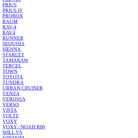
PRIUS
PRIUS IV
PROBOX
RAUM
RAV-4
RAV4
RUNNER
SEQUOIA
SIENNA
STARLET
TAMARAW
TERCEL
TOWN
TOYOTA
TUNDRA
URBAN CRUISER
VENZA
VEROSSA
VERSO
VISTA
VOLTZ
VOXY
VOXY / NOAH R60
WILL VS
WINDOM