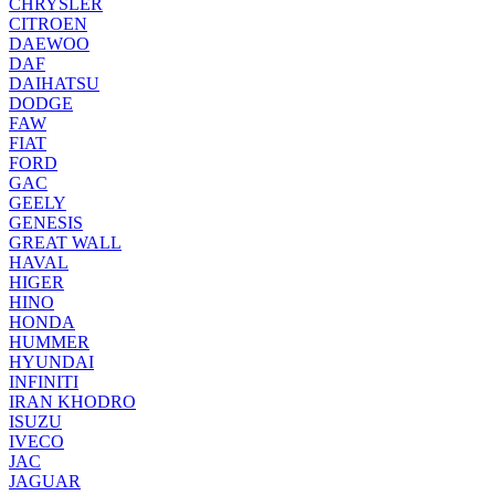
CHRYSLER
CITROEN
DAEWOO
DAF
DAIHATSU
DODGE
FAW
FIAT
FORD
GAC
GEELY
GENESIS
GREAT WALL
HAVAL
HIGER
HINO
HONDA
HUMMER
HYUNDAI
INFINITI
IRAN KHODRO
ISUZU
IVECO
JAC
JAGUAR