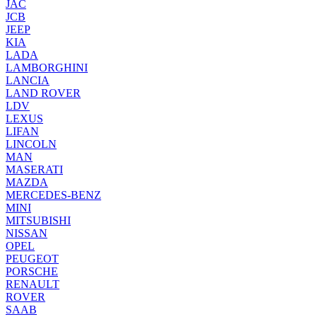
JAС
JCB
JEEP
KIA
LADA
LAMBORGHINI
LANCIA
LAND ROVER
LDV
LEXUS
LIFAN
LINCOLN
MAN
MASERATI
MAZDA
MERCEDES-BENZ
MINI
MITSUBISHI
NISSAN
OPEL
PEUGEOT
PORSCHE
RENAULT
ROVER
SAAB