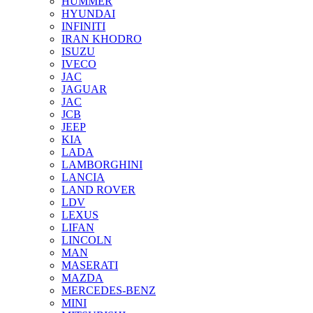
HUMMER
HYUNDAI
INFINITI
IRAN KHODRO
ISUZU
IVECO
JAC
JAGUAR
JAС
JCB
JEEP
KIA
LADA
LAMBORGHINI
LANCIA
LAND ROVER
LDV
LEXUS
LIFAN
LINCOLN
MAN
MASERATI
MAZDA
MERCEDES-BENZ
MINI