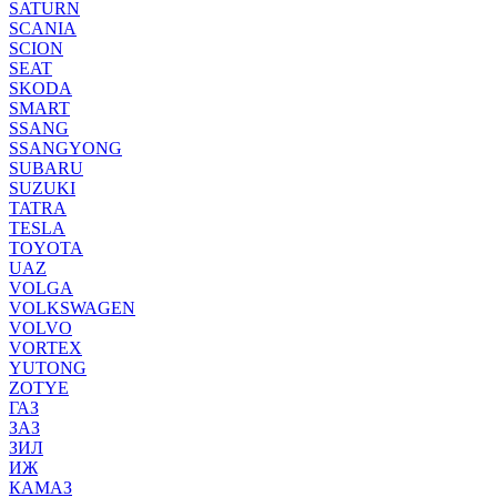
SATURN
SCANIA
SCION
SEAT
SKODA
SMART
SSANG
SSANGYONG
SUBARU
SUZUKI
TATRA
TESLA
TOYOTA
UAZ
VOLGA
VOLKSWAGEN
VOLVO
VORTEX
YUTONG
ZOTYE
ГАЗ
ЗАЗ
ЗИЛ
ИЖ
КАМАЗ